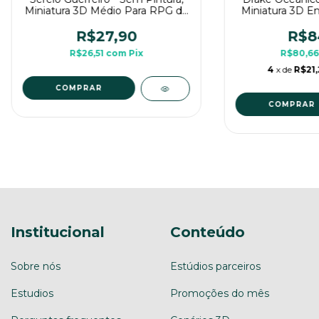
Miniatura 3D Médio Para RPG de
Miniatura 3D E
Mesa
de 
R$27,90
R$8
R$26,51
com
Pix
R$80,6
4
x de
R$21,
COMPRAR
Institucional
Conteúdo
Sobre nós
Estúdios parceiros
Estudios
Promoções do mês