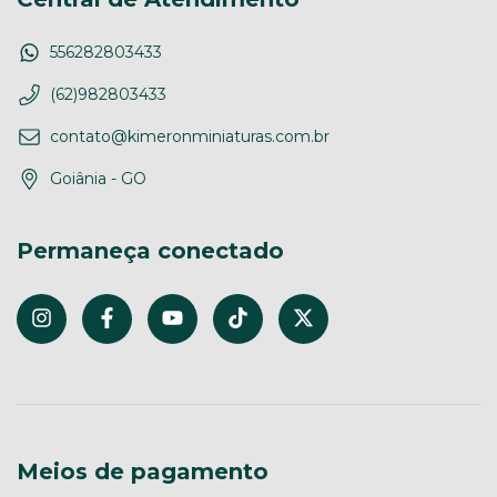
556282803433
(62)982803433
contato@kimeronminiaturas.com.br
Goiânia - GO
Permaneça conectado
Meios de pagamento