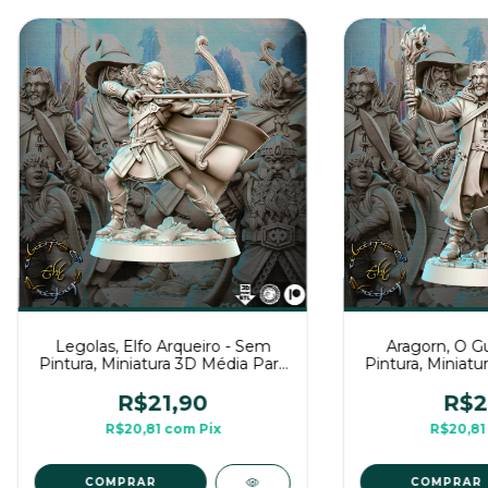
Legolas, Elfo Arqueiro - Sem
Aragorn, O G
Pintura, Miniatura 3D Média Para
Pintura, Miniatu
Rpg de Mesa
Rpg d
R$21,90
R$2
R$20,81
com
Pix
R$20,8
COMPRAR
COMPRAR