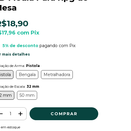
esa
R$18,90
$17,96
com
Pix
5% de desconto
pagando com Pix
r mais detalhes
riação de Arma:
Pistola
istola
Bengala
Metralhadora
iação de Escala:
32 mm
2 mm
50 mm
em estoque