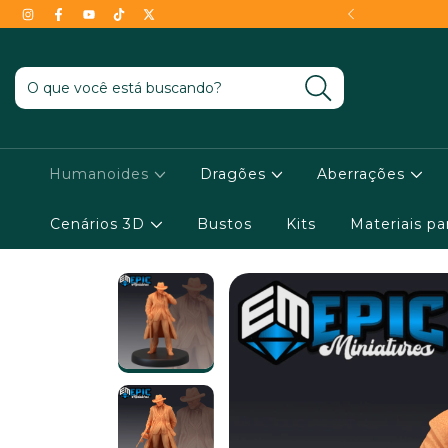
- Conheça as condições !
Humanoides
Dragões
Aberrações
Cenários 3D
Bustos
Kits
Materiais p