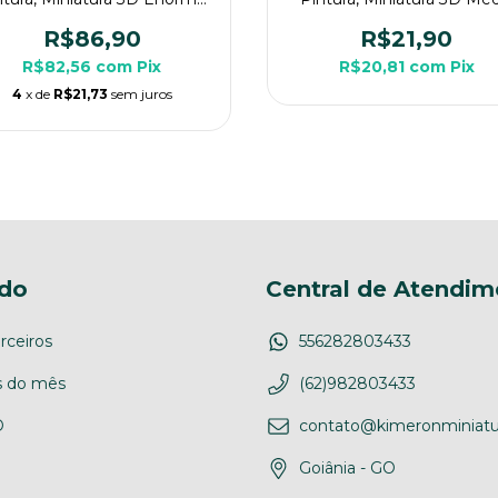
Para Rpg de Mesa
Para Rpg de Mesa
R$86,90
R$21,90
R$82,56
com
Pix
R$20,81
com
Pix
4
x de
R$21,73
sem juros
do
Central de Atendim
rceiros
556282803433
 do mês
(62)982803433
D
contato@kimeronminiatu
Goiânia - GO