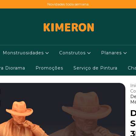
Novidades toda semana
Monstruosidades
Construtos
Planares
ara Diorama
Promoções
Serviço de Pintura
Cha
Iní
Co
De
Mé
D
S
3