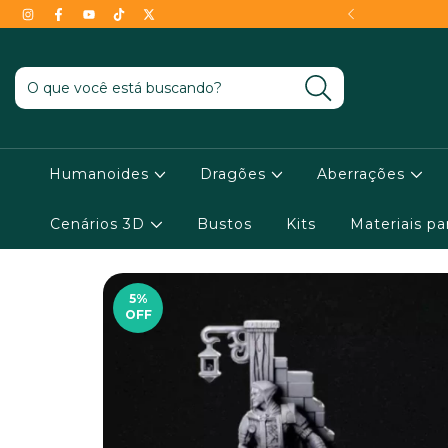
- Conheça as condições !
Humanoides
Dragões
Aberrações
Cenários 3D
Bustos
Kits
Materiais p
5
%
OFF