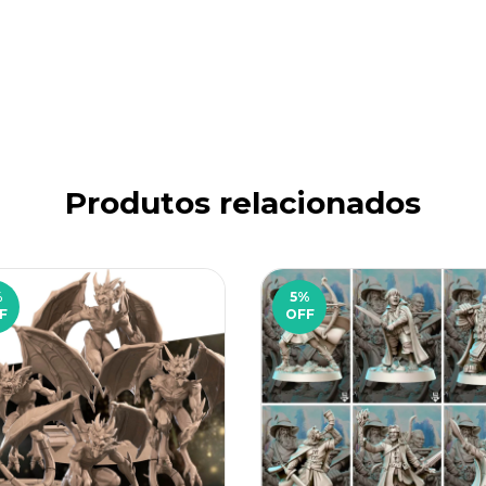
Produtos relacionados
%
5
%
F
OFF