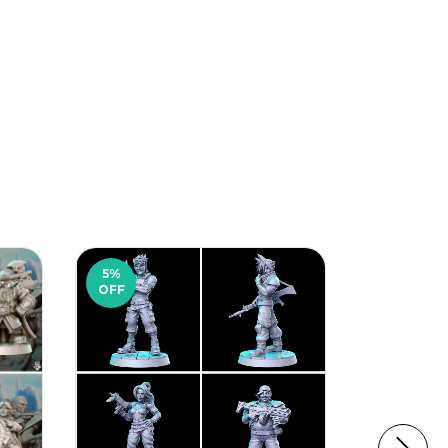
5
%
5
%
OFF
OFF