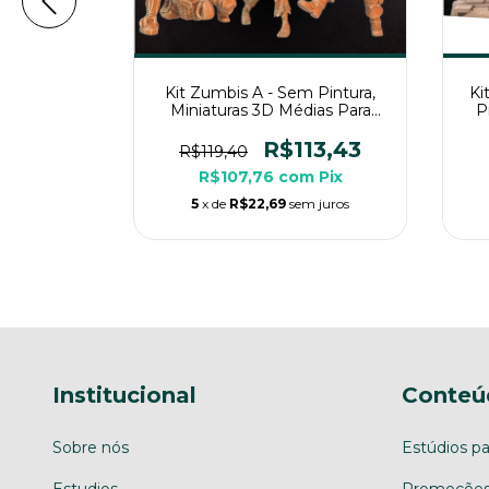
 Pintura,
Kit Zumbis A - Sem Pintura,
Ki
ias Para
Miniaturas 3D Médias Para
P
sa
Rpg de Mesa
M
13,43
R$113,43
R$119,40
m
Pix
R$107,76
com
Pix
m juros
5
x de
R$22,69
sem juros
Institucional
Conteú
Sobre nós
Estúdios pa