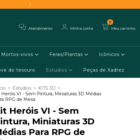
Frete grátis - Conheça 
0
Atendimento
Minha conta
Meu carrinho
Mortos-vivos
Feras/Plantas
Icônicos
ve do tesouro
Estudios
Peças de Xadrez
cio
>
Estúdios
>
KITS 3D
>
t Heróis VI - Sem Pintura, Miniaturas 3D Médias
ra RPG de Mesa
it Heróis VI - Sem
intura, Miniaturas 3D
édias Para RPG de