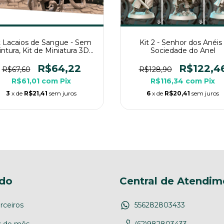
t Lacaios de Sangue - Sem
Kit 2 - Senhor dos Anéis 
intura, Kit de Miniatura 3D
Sociedade do Anel
édias Para Rpg de Mesa
R$64,22
R$122,4
R$67,60
R$128,90
R$61,01
com
Pix
R$116,34
com
Pix
3
x de
R$21,41
sem juros
6
x de
R$20,41
sem juros
do
Central de Atendim
rceiros
556282803433