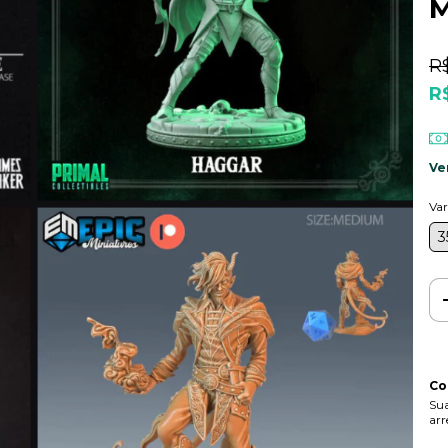
M
R
R
Ve
Var
Co
Sua
arr