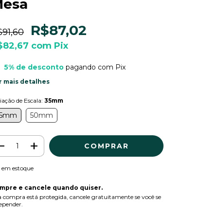
esa
R$87,02
$91,60
$82,67
com
Pix
5% de desconto
pagando com Pix
r mais detalhes
iação de Escala:
35mm
35mm
50mm
em estoque
mpre e cancele quando quiser.
 compra está protegida, cancele gratuitamente se você se
epender.