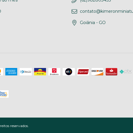
 do mês
(62)982803433
D
contato@kimeronminiatu
Goiânia - GO
eitos reservados.