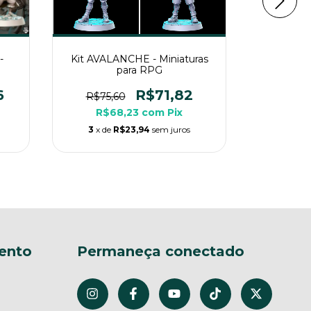
-
Kit AVALANCHE - Miniaturas
Kit 2 -
para RPG
Mini
6
R$71,82
R$75,60
R$84,
R$68,23
com
Pix
R$
3
x de
R$23,94
sem juros
4
x de
ento
Permaneça conectado