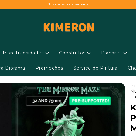
Novidades toda semana
Monstruosidades
Construtos
Planares
ara Diorama
Promoções
Serviço de Pintura
Cha
Iní
Ki
Pa
K
P
M