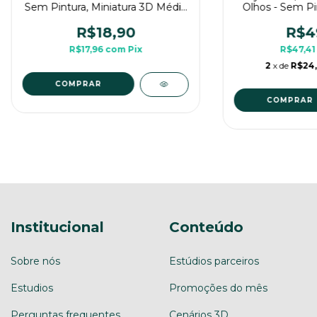
Sem Pintura, Miniatura 3D Médio
Olhos - Sem Pin
Para Rpg de Mesa
3D Grande Par
R$18,90
R$4
R$17,96
com
Pix
R$47,4
2
x de
R$24
COMPRAR
COMPRAR
Institucional
Conteúdo
Sobre nós
Estúdios parceiros
Estudios
Promoções do mês
Perguntas frequentes
Cenários 3D