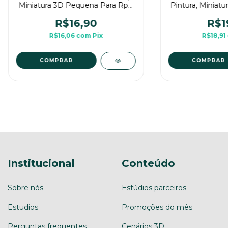
Miniatura 3D Pequena Para Rpg
Pintura, Miniatu
de Mesa
Rpg d
R$16,90
R$1
R$16,06
com
Pix
R$18,91
COMPRAR
COMPRAR
Institucional
Conteúdo
Sobre nós
Estúdios parceiros
Estudios
Promoções do mês
Perguntas frequentes
Cenários 3D