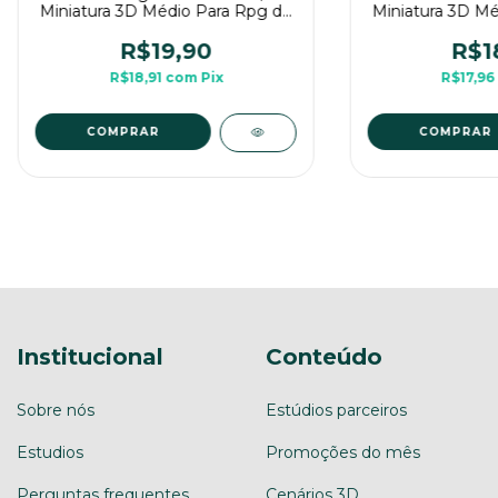
Miniatura 3D Médio Para Rpg de
Miniatura 3D Mé
Mesa
Me
R$19,90
R$1
R$18,91
com
Pix
R$17,96
COMPRAR
COMPRAR
Institucional
Conteúdo
Sobre nós
Estúdios parceiros
Estudios
Promoções do mês
Perguntas frequentes
Cenários 3D