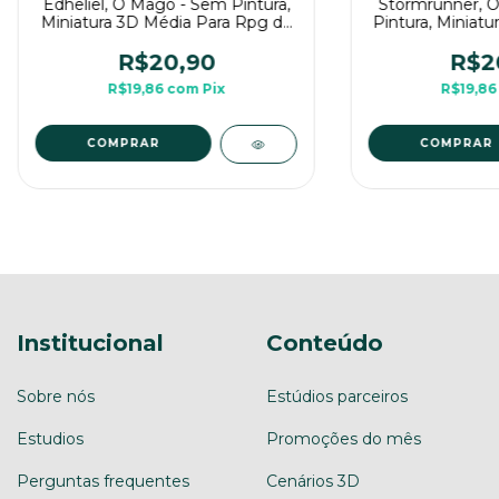
Edheliel, O Mago - Sem Pintura,
Stormrunner, O
Miniatura 3D Média Para Rpg de
Pintura, Miniatu
Mesa
Rpg d
R$20,90
R$2
R$19,86
com
Pix
R$19,8
COMPRAR
COMPRAR
Institucional
Conteúdo
Sobre nós
Estúdios parceiros
Estudios
Promoções do mês
Perguntas frequentes
Cenários 3D