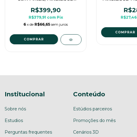
Imenso Para Rpg de Mesa
Me
R$399,90
R$2
R$379,91
com
Pix
R$27,4
6
x de
R$66,65
sem juros
COMPRAR
COMPRAR
Institucional
Conteúdo
Sobre nós
Estúdios parceiros
Estudios
Promoções do mês
Perguntas frequentes
Cenários 3D